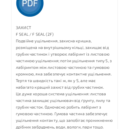
ЗАХИСТ
F SEAL / F SEAL (2F)
Подвійне ущільнення, захисна кришка,
розміщена на внутрішньому кільці, захищає від
грубих частинок і утворює лабіринт із листовою
частиною ущільнення; потім ущільнення типу S, з
лабіринтом між листовою частиною та гумовою
кромкою, яка забезпечує контактне ущільнення.
Тертя та швидкість такі ж, як у S, але має
набагато кращий захист від грубих частинок.
Це дуже хороша система ущільнення: листова
частина захищає ущільнювач від ґрунту, пилу та
грубих часток. Одночасно робить лабіринт з
гумовою частиною. Гумова частина забезпечує
ущільнення контакту, що запобігає проникненню
дрібних забруднень, води, вологи, пари тощо.