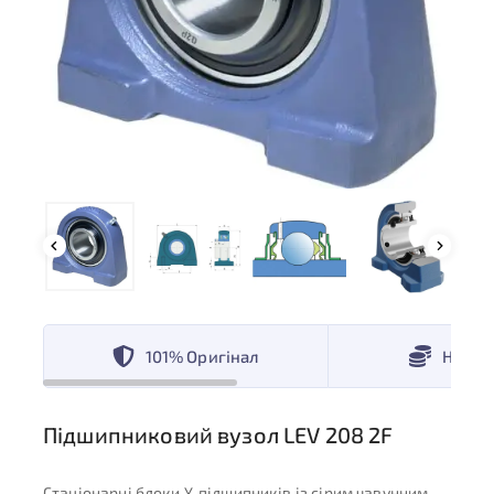
101% Оригінал
Низькі
Підшипниковий вузол LEV 208 2F
Стаціонарні блоки Y-підшипників із сірим чавунним