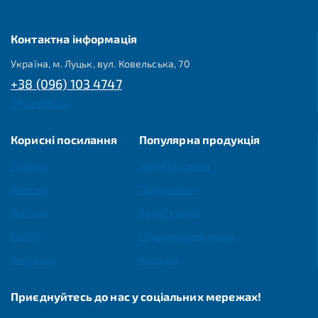
Контактна інформація
Україна, м. Луцьк, вул. Ковельська, 70
+38 (096) 103 4747
office@fkl.ua
Корисні посилання
Популярна продукція
Головна
Agro Програма
Каталог
Підшипники
Про нас
Agro Ступиці
Статті
Підшипникові вузли
Контакти
Корпуси
Приєднуйтесь до нас у соціальних мережах!