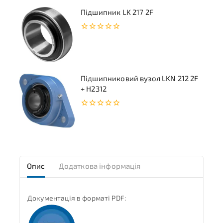
Підшипник LK 217 2F
0
з
5
Підшипниковий вузол LKN 212 2F
+ H2312
0
з
5
Опис
Додаткова інформація
Документація в форматі PDF: