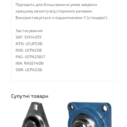
Підходить для більш важких умов завдяки
кращому захисту від сторонніх речовин.
Використовується з підшипниками Y (стандарт).
Застосування:
SKF: SYFJ40TF
NTN: UCUP208
NSK: UCPA208
FAG: UCPA208J7
INA: RASEY40N
SNR: UCPA208
Супутні товари