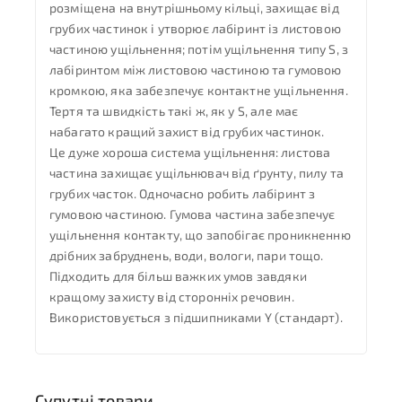
розміщена на внутрішньому кільці, захищає від
грубих частинок і утворює лабіринт із листовою
частиною ущільнення; потім ущільнення типу S, з
лабіринтом між листовою частиною та гумовою
кромкою, яка забезпечує контактне ущільнення.
Тертя та швидкість такі ж, як у S, але має
набагато кращий захист від грубих частинок.
Це дуже хороша система ущільнення: листова
частина захищає ущільнювач від ґрунту, пилу та
грубих часток. Одночасно робить лабіринт з
гумовою частиною. Гумова частина забезпечує
ущільнення контакту, що запобігає проникненню
дрібних забруднень, води, вологи, пари тощо.
Підходить для більш важких умов завдяки
кращому захисту від сторонніх речовин.
Використовується з підшипниками Y (стандарт).
Супутні товари