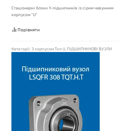
Стаціонарні блоки Y-підшипників із сірим чавунним
корпусом “U”
Порівняти
Категорії:
З корпусом Тип U
,
ПІДШИПНИКОВІ ВУЗЛИ