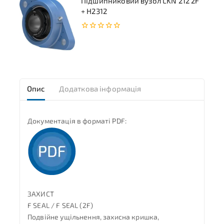
Підшипниковий вузол LKN 212 2F
+ H2312
0
з
5
Опис
Додаткова інформація
Документація в форматі PDF:
ЗАХИСТ
F SEAL / F SEAL (2F)
Подвійне ущільнення, захисна кришка,