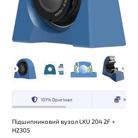
101% Оригінал
Низькі
Підшипниковий вузол LKU 204 2F +
H2305