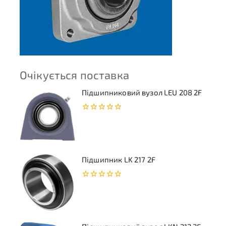
Очікується поставка
Підшипниковий вузол LEU 208 2F
0
з
5
Підшипник LK 217 2F
0
з
5