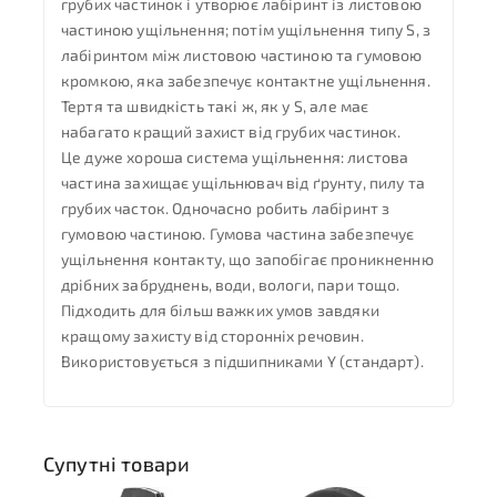
грубих частинок і утворює лабіринт із листовою
частиною ущільнення; потім ущільнення типу S, з
лабіринтом між листовою частиною та гумовою
кромкою, яка забезпечує контактне ущільнення.
Тертя та швидкість такі ж, як у S, але має
набагато кращий захист від грубих частинок.
Це дуже хороша система ущільнення: листова
частина захищає ущільнювач від ґрунту, пилу та
грубих часток. Одночасно робить лабіринт з
гумовою частиною. Гумова частина забезпечує
ущільнення контакту, що запобігає проникненню
дрібних забруднень, води, вологи, пари тощо.
Підходить для більш важких умов завдяки
кращому захисту від сторонніх речовин.
Використовується з підшипниками Y (стандарт).
Супутні товари