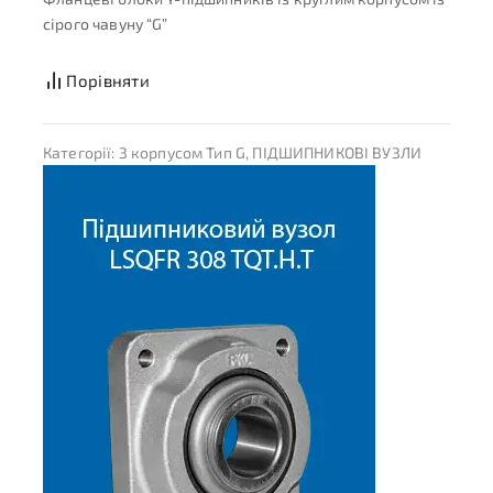
сірого чавуну “G”
Порівняти
Категорії:
З корпусом Тип G
,
ПІДШИПНИКОВІ ВУЗЛИ