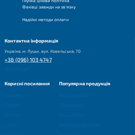
Гнучка цінова політика
Фахівці завжди на зв'язку
Надійні методи оплати
Контактна інформація
Україна, м. Луцьк, вул. Ковельська, 70
+38 (096) 103 4747
office@fkl.ua
Корисні посилання
Популярна продукція
Головна
Agro Програма
Каталог
Підшипники
Про нас
Agro Ступиці
Статті
Підшипникові вузли
Контакти
Корпуси