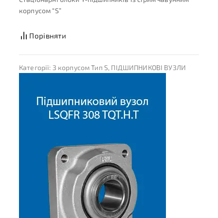
корпусом “S”
Порівняти
Категорії:
З корпусом Тип S
,
ПІДШИПНИКОВІ ВУЗЛИ