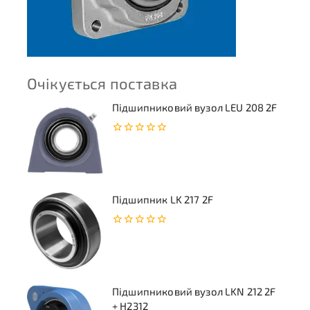
Очікується поставка
Підшипниковий вузол LEU 208 2F
0
з
5
Підшипник LK 217 2F
0
з
5
Підшипниковий вузол LKN 212 2F
+ H2312