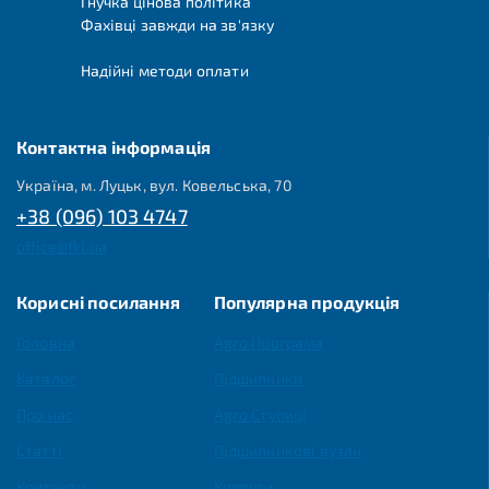
Гнучка цінова політика
Фахівці завжди на зв'язку
Надійні методи оплати
Контактна інформація
Україна, м. Луцьк, вул. Ковельська, 70
+38 (096) 103 4747
office@fkl.ua
Корисні посилання
Популярна продукція
Головна
Agro Програма
Каталог
Підшипники
Про нас
Agro Ступиці
Статті
Підшипникові вузли
Контакти
Корпуси