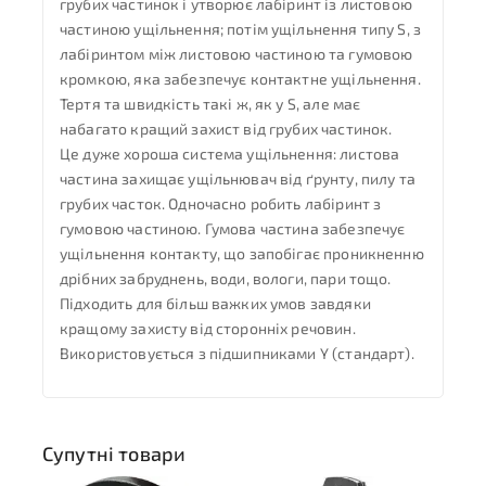
грубих частинок і утворює лабіринт із листовою
частиною ущільнення; потім ущільнення типу S, з
лабіринтом між листовою частиною та гумовою
кромкою, яка забезпечує контактне ущільнення.
Тертя та швидкість такі ж, як у S, але має
набагато кращий захист від грубих частинок.
Це дуже хороша система ущільнення: листова
частина захищає ущільнювач від ґрунту, пилу та
грубих часток. Одночасно робить лабіринт з
гумовою частиною. Гумова частина забезпечує
ущільнення контакту, що запобігає проникненню
дрібних забруднень, води, вологи, пари тощо.
Підходить для більш важких умов завдяки
кращому захисту від сторонніх речовин.
Використовується з підшипниками Y (стандарт).
Супутні товари