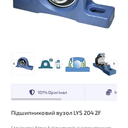
101% Оригінал
Низькі
Підшипниковий вузол LYS 204 2F
Стаціонарні блоки Y-підшипників із сірим чавунним