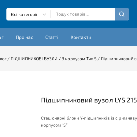
ог
Про нас
Статті
Контакти
лог
/
ПІДШИПНИКОВІ ВУЗЛИ
/
З корпусом Тип S
/
Підшипниковий ву
Підшипниковий вузол LYS 215
Стаціонарні блоки Y-підшипників із сірим чав
корпусом “S”