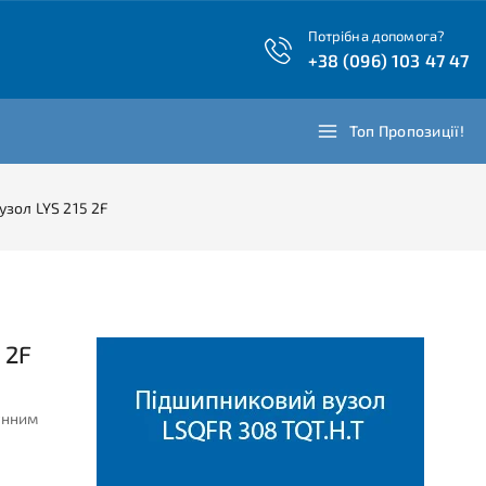
Потрібна допомога?
+38 (096) 103 47 47
Топ Пропозиції!
зол LYS 215 2F
 2F
унним