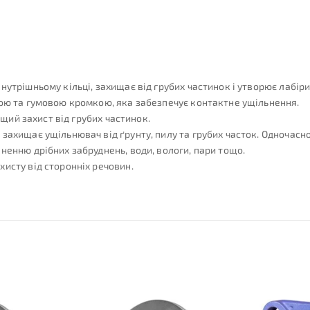
нутрішньому кільці, захищає від грубих частинок і утворює лабір
ною та гумовою кромкою, яка забезпечує контактне ущільнення.
ащий захист від грубих частинок.
захищає ущільнювач від ґрунту, пилу та грубих часток. Одночасн
ненню дрібних забруднень, води, вологи, пари тощо.
исту від сторонніх речовин.