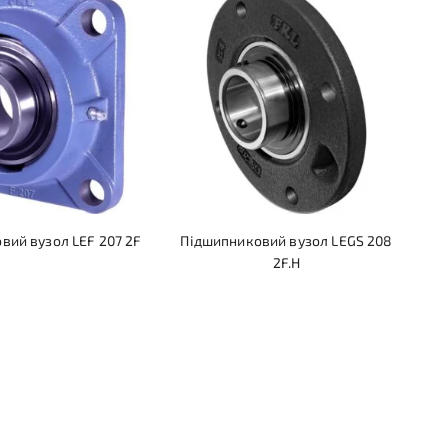
вий вузол LEF 207 2F
Підшипниковий вузол LEGS 208
2F.H