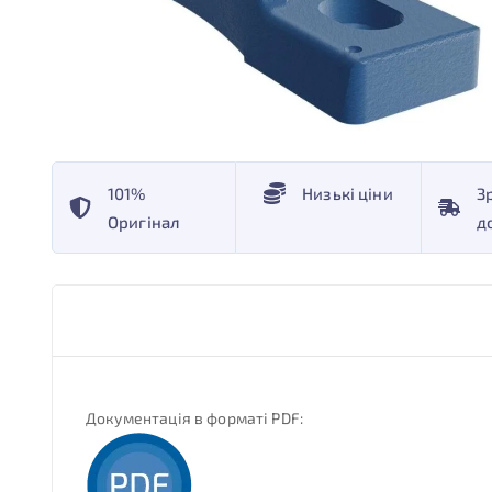
101%
Низькі ціни
З
Оригінал
д
Документація в форматі PDF: