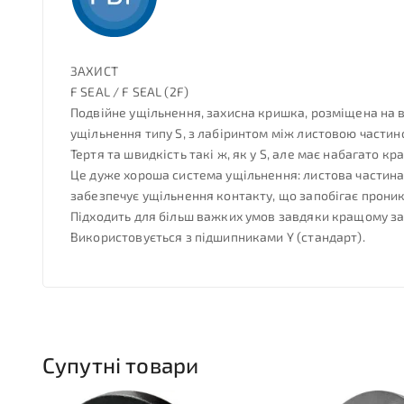
ЗАХИСТ
F SEAL / F SEAL (2F)
Подвійне ущільнення, захисна кришка, розміщена на в
ущільнення типу S, з лабіринтом між листовою части
Тертя та швидкість такі ж, як у S, але має набагато кр
Це дуже хороша система ущільнення: листова частина 
забезпечує ущільнення контакту, що запобігає проник
Підходить для більш важких умов завдяки кращому зах
Використовується з підшипниками Y (стандарт).
Супутні товари