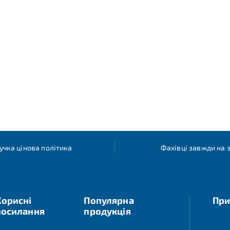
учка цінова політика
Фахівці завжди на з
Корисні
Популярна
При
посилання
продукція