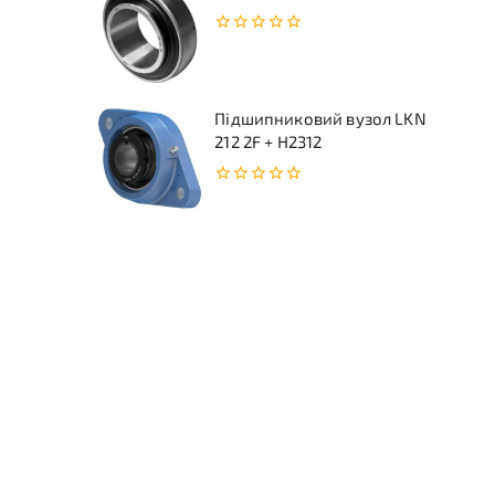
0
з
5
Підшипниковий вузол LKN
212 2F + H2312
0
з
5