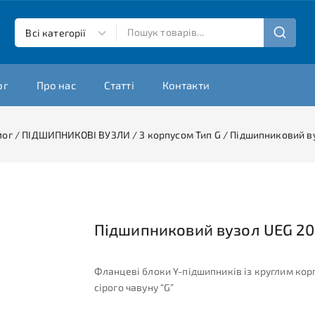
ог
Про нас
Статті
Контакти
лог
/
ПІДШИПНИКОВІ ВУЗЛИ
/
З корпусом Тип G
/
Підшипниковий ву
Підшипниковий вузол UEG 20
Фланцеві блоки Y-підшипників із круглим кор
сірого чавуну “G”