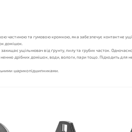
ю частиною та гумовою кромкою, яка забезпечує контактне ущільн
ок домішок.
захищає ущільнювач від ґрунту, пилу та грубих часток. Одночасн
ненню дрібних домішок, води, вологи, пари тощо. Підходить для н
альними шарикопідшипниками.