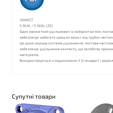
ЗАХИСТ
S SEAL / S SEAL (2S)
Один манжетний ущільнювач із лабіринтом між листово
забезпечує набагато кращий захист від грубих частин
Це дуже хороша система ущільнення: листова частина 
забезпечує ущільнення контакту, що запобігає проник
матеріалів.
Використовується з підшипником Y (стандарт) і раді
Супутні товари