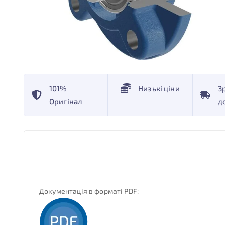
101%
Низькі ціни
З
Оригінал
д
Документація в форматі PDF: