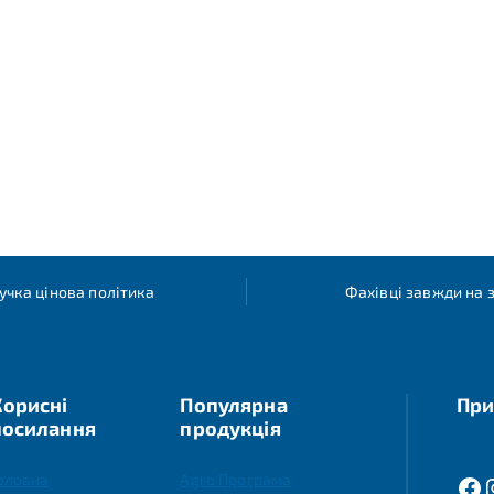
учка цінова політика
Фахівці завжди на з
Корисні
Популярна
При
посилання
продукція
оловна
Agro Програма