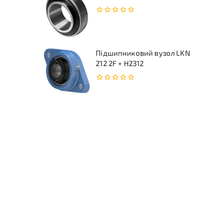
0
з
5
Підшипниковий вузол LKN
212 2F + H2312
0
з
5