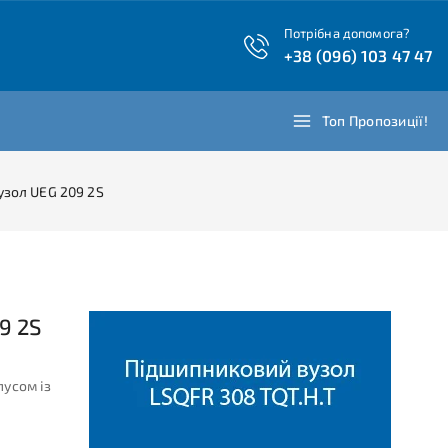
Потрібна допомога?
+38 (096) 103 47 47
Топ Пропозиції!
зол UEG 209 2S
9 2S
пусом із