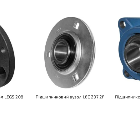
л LEGS 208
Підшипниковий вузол LEC 207 2F
Підшипнико