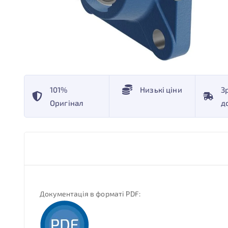
101%
Низькі ціни
З
Оригінал
д
Документація в форматі PDF: