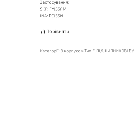
Застосування:
SKF: FYJ55FM
INA: PCJ55N
Порівняти
Категорії:
З корпусом Тип F
,
ПІДШИПНИКОВІ В