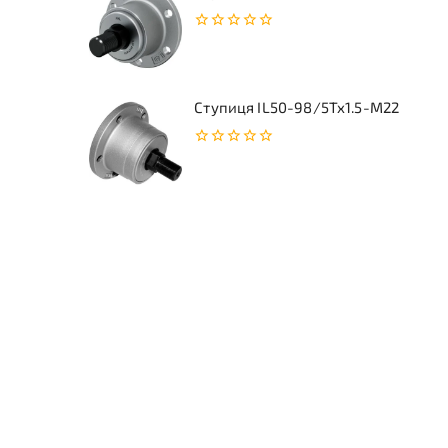
0
з
5
Ступиця IL50-98/5Tx1.5-M22
0
з
5