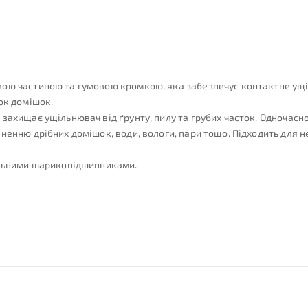
ю частиною та гумовою кромкою, яка забезпечує контактне ущільн
ок домішок.
захищає ущільнювач від ґрунту, пилу та грубих часток. Одночасн
ненню дрібних домішок, води, вологи, пари тощо. Підходить для н
альними шарикопідшипниками.