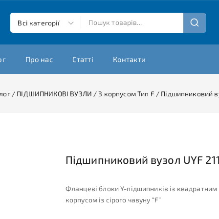
ог
Про нас
Статті
Контакти
лог
/
ПІДШИПНИКОВІ ВУЗЛИ
/
З корпусом Тип F
/
Підшипниковий ву
Підшипниковий вузол UYF 211
Фланцеві блоки Y-підшипників із квадратним
корпусом із сірого чавуну “F”