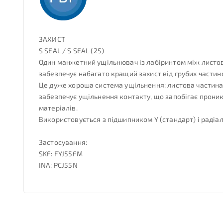
ЗАХИСТ
S SEAL / S SEAL (2S)
Один манжетний ущільнювач із лабіринтом між листово
забезпечує набагато кращий захист від грубих частин
Це дуже хороша система ущільнення: листова частина 
забезпечує ущільнення контакту, що запобігає проник
матеріалів.
Використовується з підшипником Y (стандарт) і раді
Застосування:
SKF: FYJ55FM
INA: PCJ55N