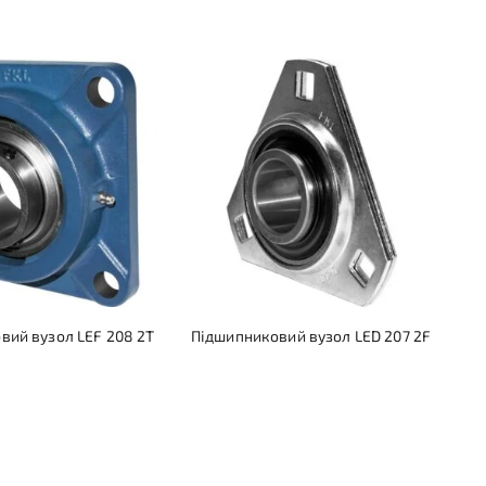
вий вузол LEF 208 2T
Підшипниковий вузол LED 207 2F