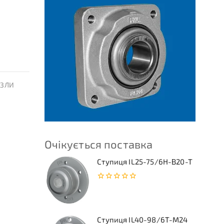
УЗЛИ
Очікується поставка
Ступиця IL25-75/6H-B20-T
0
з
5
Ступиця IL40-98/6T-M24