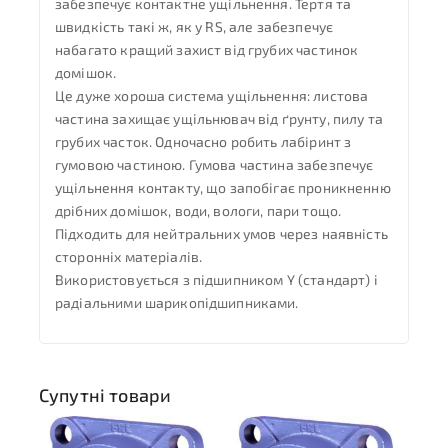
забезпечує контактне ущільнення. Тертя та
швидкість такі ж, як у RS, але забезпечує
набагато кращий захист від грубих частинок
домішок.
Це дуже хороша система ущільнення: листова
частина захищає ущільнювач від ґрунту, пилу та
грубих часток. Одночасно робить лабіринт з
гумовою частиною. Гумова частина забезпечує
ущільнення контакту, що запобігає проникненню
дрібних домішок, води, вологи, пари тощо.
Підходить для нейтральних умов через наявність
сторонніх матеріалів.
Використовується з підшипником Y (стандарт) і
радіальними шарикопідшипниками.
Супутні товари