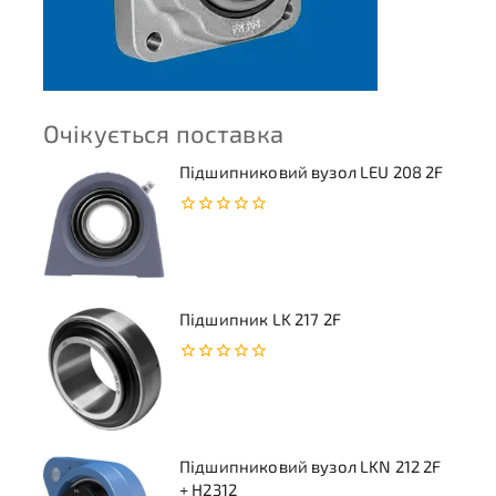
Очікується поставка
Підшипниковий вузол LEU 208 2F
0
з
5
Підшипник LK 217 2F
0
з
5
Підшипниковий вузол LKN 212 2F
+ H2312