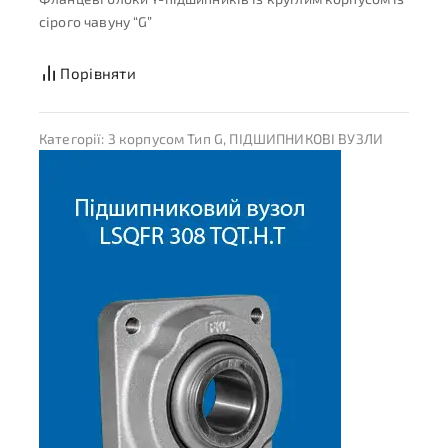
сірого чавуну “G”
Порівняти
Категорії:
З корпусом Тип G
,
ПІДШИПНИКОВІ ВУЗЛИ