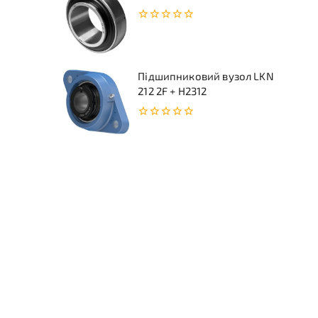
0
з
5
Підшипниковий вузол LKN
212 2F + H2312
0
з
5