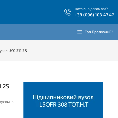
Потрібна допомога?
+38 (096) 103 47 47
Топ Пропозиції!
зол UYG 211 2S
 2S
пусом із