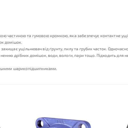
ю частиною та гумовою кромкою, яка забезпечує контактне ущільн
ок домішок.
захищає ущільнювач від ґрунту, пилу та грубих часток. Одночасн
ненню дрібних домішок, води, вологи, пари тощо. Підходить для н
альними шарикопідшипниками.