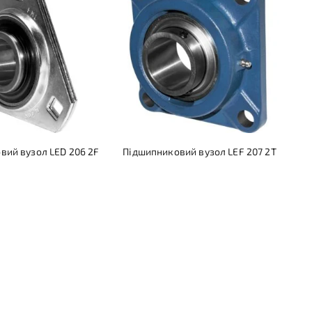
вий вузол LED 206 2F
Підшипниковий вузол LEF 207 2T