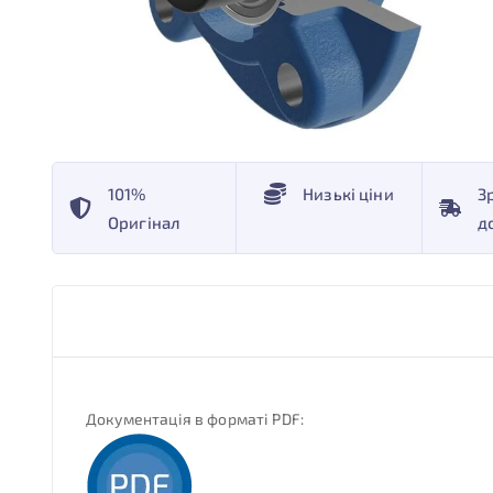
101%
Низькі ціни
З
Оригінал
д
Документація в форматі PDF: