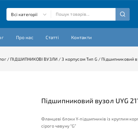
ог
Про нас
Статті
Контакти
лог
/
ПІДШИПНИКОВІ ВУЗЛИ
/
З корпусом Тип G
/
Підшипниковий ву
Підшипниковий вузол UYG 211
Фланцеві блоки Y-підшипників із круглим кор
сірого чавуну “G”