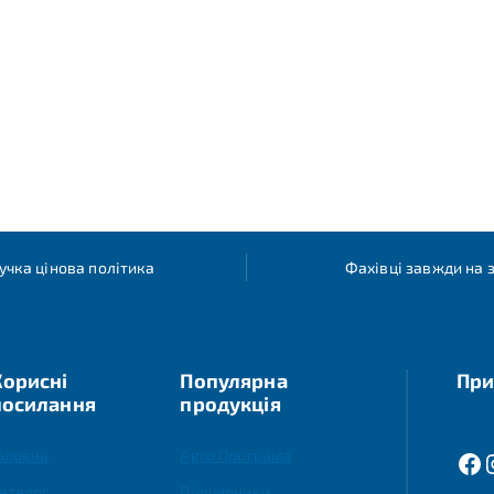
учка цінова політика
Фахівці завжди на з
Корисні
Популярна
При
посилання
продукція
оловна
Agro Програма
аталог
Підшипники