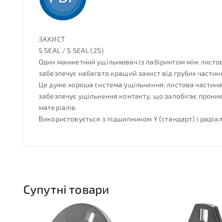
ЗАХИСТ
S SEAL / S SEAL (2S)
Один манжетний ущільнювач із лабіринтом між листово
забезпечує набагато кращий захист від грубих частин
Це дуже хороша система ущільнення: листова частина 
забезпечує ущільнення контакту, що запобігає проник
матеріалів.
Використовується з підшипником Y (стандарт) і раді
Супутні товари