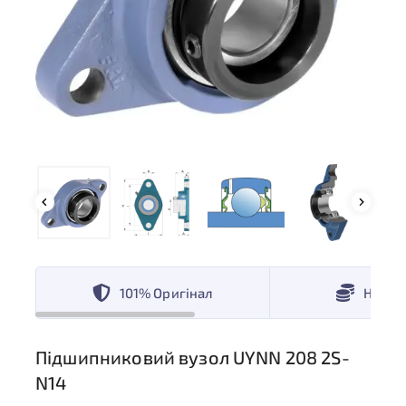
101% Оригінал
Низькі
Підшипниковий вузол UYNN 208 2S-
N14