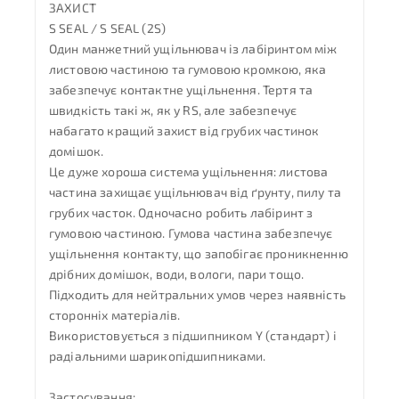
ЗАХИСТ
S SEAL / S SEAL (2S)
Один манжетний ущільнювач із лабіринтом між
листовою частиною та гумовою кромкою, яка
забезпечує контактне ущільнення. Тертя та
швидкість такі ж, як у RS, але забезпечує
набагато кращий захист від грубих частинок
домішок.
Це дуже хороша система ущільнення: листова
частина захищає ущільнювач від ґрунту, пилу та
грубих часток. Одночасно робить лабіринт з
гумовою частиною. Гумова частина забезпечує
ущільнення контакту, що запобігає проникненню
дрібних домішок, води, вологи, пари тощо.
Підходить для нейтральних умов через наявність
сторонніх матеріалів.
Використовується з підшипником Y (стандарт) і
радіальними шарикопідшипниками.
Застосування: