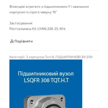
Фланцеві агрегати з підшипниками Y і овальним
корпусом із сірого чавуну “N”
Застосування:
Ростсельмаш КЗ: UYNN 208 2S-N14
Порівняти
Категорії:
З корпусом Тип N
,
ПІДШИПНИКОВІ ВУЗЛИ