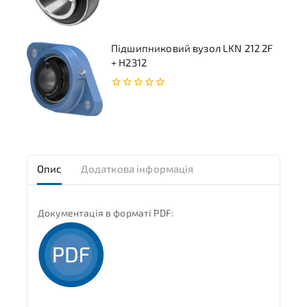
з
5
Підшипниковий вузол LKN 212 2F
+ H2312
0
з
5
Опис
Додаткова інформація
Документація в форматі PDF: