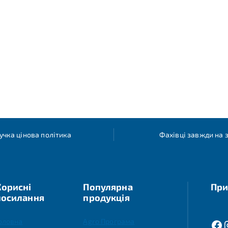
учка цінова політика
Фахівці завжди на з
Корисні
Популярна
При
посилання
продукція
оловна
Agro Програма