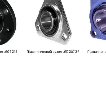
л LEGS 215
Підшипниковий вузол LED 207 2F
Підшипнико