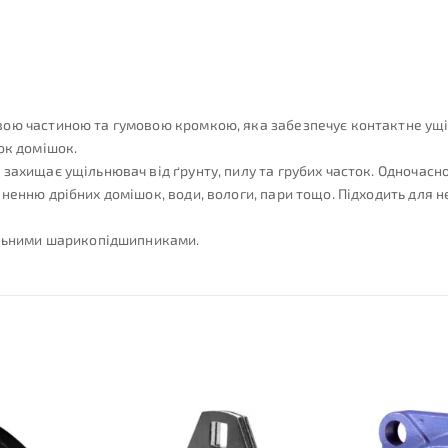
ю частиною та гумовою кромкою, яка забезпечує контактне ущільн
ок домішок.
захищає ущільнювач від ґрунту, пилу та грубих часток. Одночасн
ненню дрібних домішок, води, вологи, пари тощо. Підходить для н
альними шарикопідшипниками.