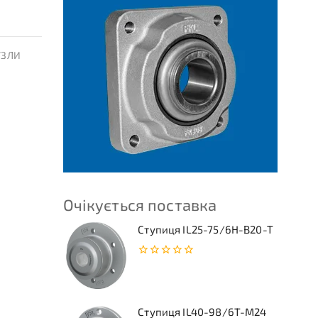
УЗЛИ
Очікується поставка
Ступиця IL25-75/6H-B20-T
0
з
5
Ступиця IL40-98/6T-M24