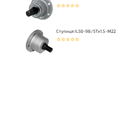
0
з
5
Ступиця IL50-98/5Tx1.5-M22
0
з
5