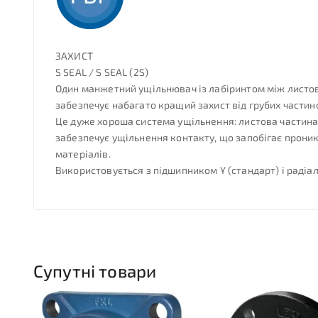
ЗАХИСТ
S SEAL / S SEAL (2S)
Один манжетний ущільнювач із лабіринтом між листово
забезпечує набагато кращий захист від грубих частин
Це дуже хороша система ущільнення: листова частина 
забезпечує ущільнення контакту, що запобігає проник
матеріалів.
Використовується з підшипником Y (стандарт) і раді
Супутні товари