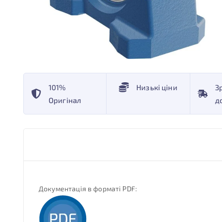
101%
Низькі ціни
З
Оригінал
д
Документація в форматі PDF: