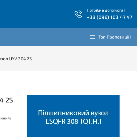
Потрібна допомога?
+38 (096) 103 47 47
Топ Пропозиції!
зол UYV 204 2S
4 2S
унним