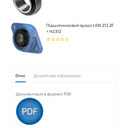
0
з
5
Підшипниковий вузол LKN 212 2F
+ H2312
0
з
5
Опис
Додаткова інформація
Документація в форматі PDF: