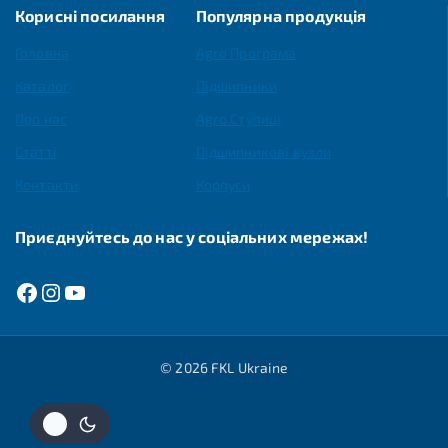
Корисні посилання
Популярна продукція
Головна
Agro Програма
Каталог
Підшипники
Про нас
Agro Ступиці
Статті
Підшипникові вузли
Контакти
Корпуси
Приєднуйтесь до нас у соціальних мережах!
© 2026 FKL Ukraine