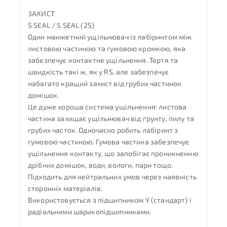
ЗАХИСТ
S SEAL / S SEAL (2S)
Один манжетний ущільнювач із лабіринтом між
листовою частиною та гумовою кромкою, яка
забезпечує контактне ущільнення. Тертя та
швидкість такі ж, як у RS, але забезпечує
набагато кращий захист від грубих частинок
домішок.
Це дуже хороша система ущільнення: листова
частина захищає ущільнювач від ґрунту, пилу та
грубих часток. Одночасно робить лабіринт з
гумовою частиною. Гумова частина забезпечує
ущільнення контакту, що запобігає проникненню
дрібних домішок, води, вологи, пари тощо.
Підходить для нейтральних умов через наявність
сторонніх матеріалів.
Використовується з підшипником Y (стандарт) і
радіальними шарикопідшипниками.