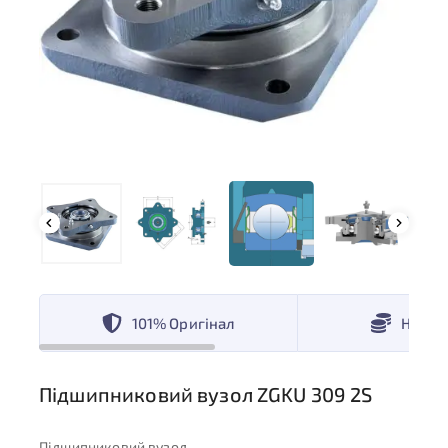
101% Оригінал
Низькі
Підшипниковий вузол ZGKU 309 2S
Підшипниковий вузол