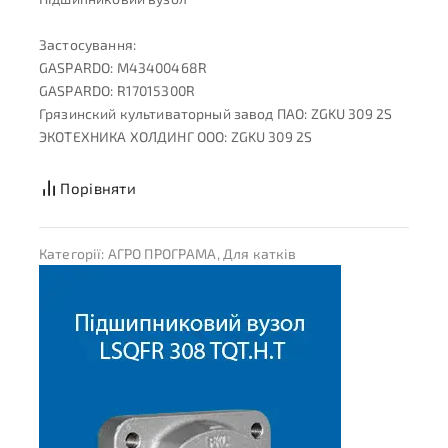
Застосування:
GASPARDO: M43400468R
GASPARDO: R17015300R
Грязинский культиваторный завод ПАО: ZGKU 309 2S
ЭКОТЕХНИКА ХОЛДИНГ ООО: ZGKU 309 2S
Порівняти
Категорії:
АГРО ПРОГРАМА
,
Для катків