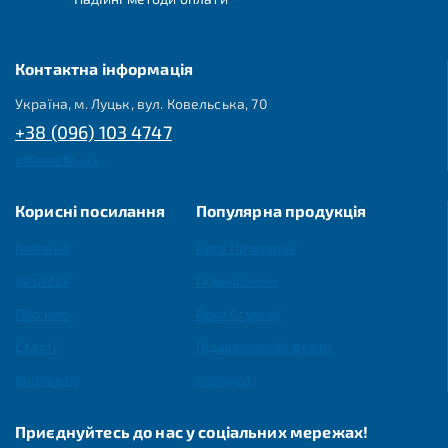
Контактна інформація
Україна, м. Луцьк, вул. Ковельська, 70
+38 (096) 103 4747
office@fkl.ua
Корисні посилання
Популярна продукція
Головна
Agro Програма
Каталог
Підшипники
Про нас
Agro Ступиці
Статті
Підшипникові вузли
Контакти
Корпуси
Приєднуйтесь до нас у соціальних мережах!