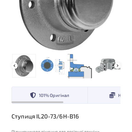
101% Оригінал
Низькі
Ступиця IL20-73/6H-B16
Підшипникове рішення для посівної техніки,