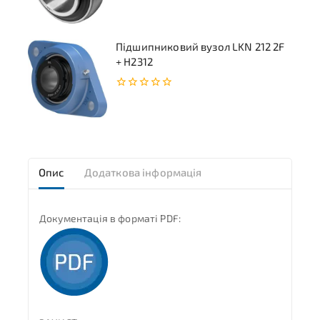
5
Підшипниковий вузол LKN 212 2F
+ H2312
0
з
5
Опис
Додаткова інформація
Документація в форматі PDF: