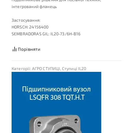
інтегрований фланець
Застосування:
HORSCH: 24156400
SEMBRADORAS GIL: IL20-73/6H-B16
Порівняти
Категорії:
АГРО СТУПИЦІ
,
Ступиці IL20