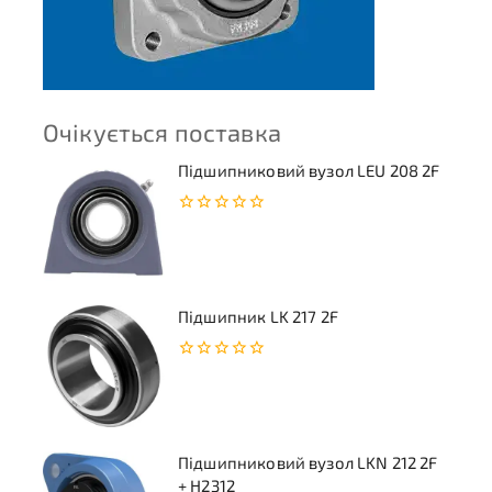
Очікується поставка
Підшипниковий вузол LEU 208 2F
0
з
5
Підшипник LK 217 2F
0
з
5
Підшипниковий вузол LKN 212 2F
+ H2312