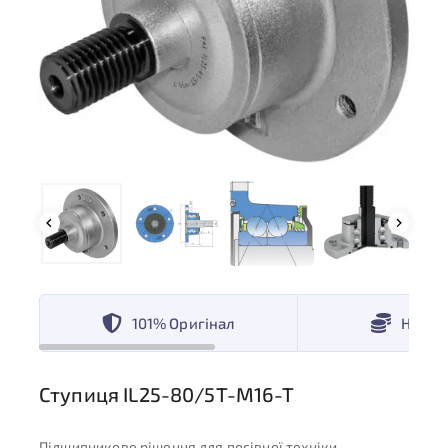
101% Оригінал
Низькі
Ступиця IL25-80/5T-M16-T
Підшипникове рішення для посівної техніки,