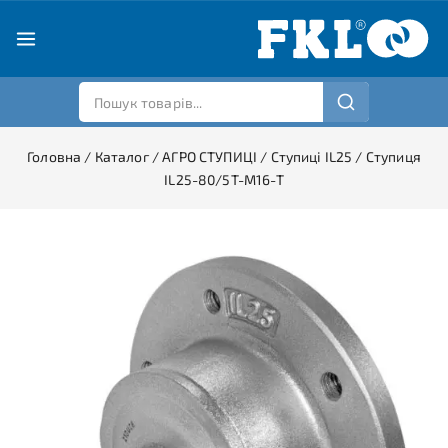
Головна
/
Каталог
/
АГРО СТУПИЦІ
/
Ступиці IL25
/
Ступиця
IL25-80/5T-M16-T