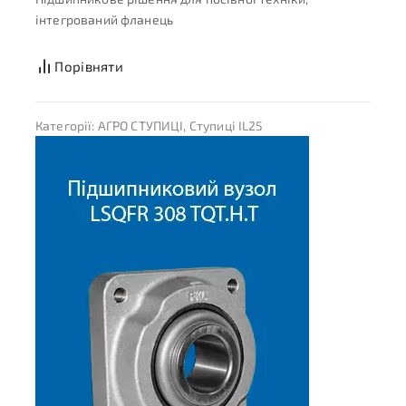
інтегрований фланець
Порівняти
Категорії:
АГРО СТУПИЦІ
,
Ступиці IL25