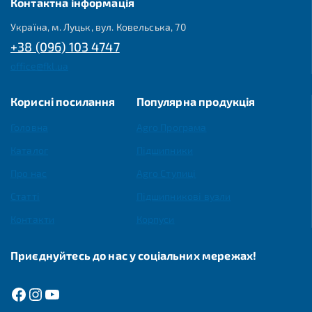
Контактна інформація
Україна, м. Луцьк, вул. Ковельська, 70
+38 (096) 103 4747
office@fkl.ua
Корисні посилання
Популярна продукція
Головна
Agro Програма
Каталог
Підшипники
Про нас
Agro Ступиці
Статті
Підшипникові вузли
Контакти
Корпуси
Приєднуйтесь до нас у соціальних мережах!