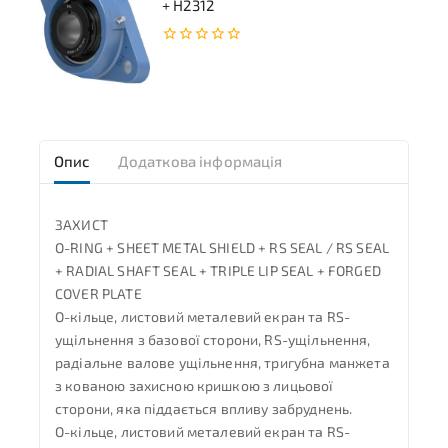
+ H2312
0
з
5
Опис
Додаткова інформація
ЗАХИСТ
O-RING + SHEET METAL SHIELD + RS SEAL / RS SEAL
+ RADIAL SHAFT SEAL + TRIPLE LIP SEAL + FORGED
COVER PLATE
O-кільце, листовий металевий екран та RS-
ущільнення з базової сторони, RS-ущільнення,
радіальне валове ущільнення, тригубна манжета
з кованою захисною кришкою з лицьової
сторони, яка піддається впливу забруднень.
O-кільце, листовий металевий екран та RS-