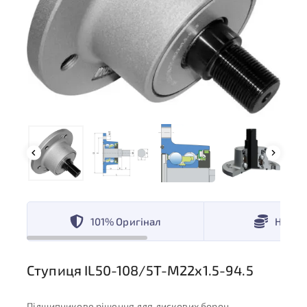
101% Оригінал
Низькі
Ступиця IL50-108/5T-M22x1.5-94.5
Підшипникове рішення для дискових борон