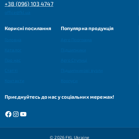
+38 (096) 103 4747
office@fkl.ua
Корисні посилання
Популярна продукція
Головна
Agro Програма
Каталог
Підшипники
Про нас
Agro Ступиці
Статті
Підшипникові вузли
Контакти
Корпуси
Приєднуйтесь до нас у соціальних мережах!
© 2026 FKL Ukraine