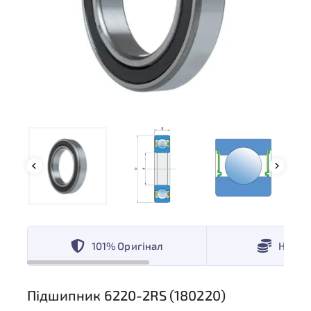
101% Оригінал
Низькі
Підшипник 6220-2RS (180220)