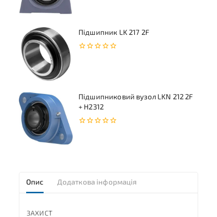
5
Підшипник LK 217 2F
0
з
5
Підшипниковий вузол LKN 212 2F
+ H2312
0
з
5
Опис
Додаткова інформація
ЗАХИСТ