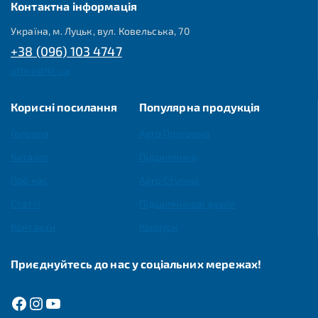
Контактна інформація
Україна, м. Луцьк, вул. Ковельська, 70
+38 (096) 103 4747
office@fkl.ua
Корисні посилання
Популярна продукція
Головна
Agro Програма
Каталог
Підшипники
Про нас
Agro Ступиці
Статті
Підшипникові вузли
Контакти
Корпуси
Приєднуйтесь до нас у соціальних мережах!