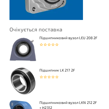
Очікується поставка
Підшипниковий вузол LEU 208 2F
0
з
5
Підшипник LK 217 2F
0
з
5
Підшипниковий вузол LKN 212 2F
+ H2312