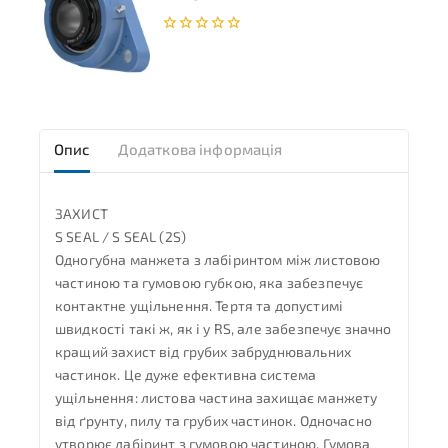
0
з
5
Опис
Додаткова інформація
ЗАХИСТ
S SEAL / S SEAL (2S)
Одногубна манжета з лабіринтом між листовою
частиною та гумовою губкою, яка забезпечує
контактне ущільнення. Тертя та допустимі
швидкості такі ж, як і у RS, але забезпечує значно
кращий захист від грубих забруднювальних
частинок. Це дуже ефективна система
ущільнення: листова частина захищає манжету
від ґрунту, пилу та грубих частинок. Одночасно
утворює лабіринт з гумовою частиною. Гумова