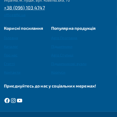
Україна, м. Луцьк, вул. Ковельська, 70
+38 (096) 103 4747
office@fkl.ua
Корисні посилання
Популярна продукція
Головна
Agro Програма
Каталог
Підшипники
Про нас
Agro Ступиці
Статті
Підшипникові вузли
Контакти
Корпуси
Приєднуйтесь до нас у соціальних мережах!