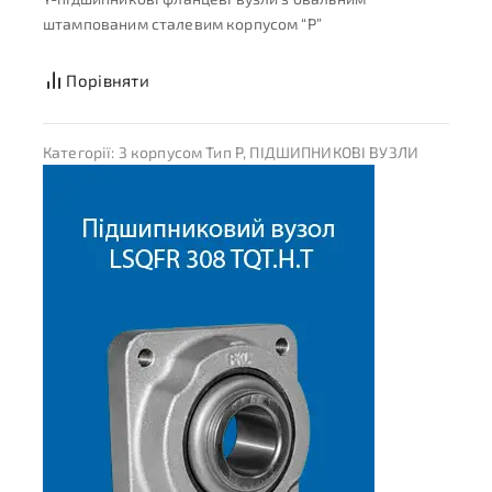
штампованим сталевим корпусом “P”
Порівняти
Категорії:
З корпусом Тип P
,
ПІДШИПНИКОВІ ВУЗЛИ