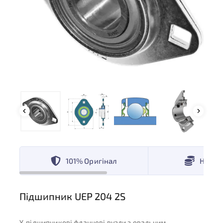
101% Оригінал
Низькі
Підшипник UEP 204 2S
Y-підшипникові фланцеві вузли з овальним