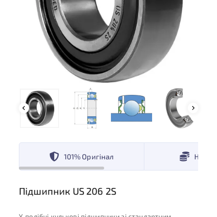
101% Оригінал
Низькі
Підшипник US 206 2S
Y-подібні кулькові підшипники зі стандартним