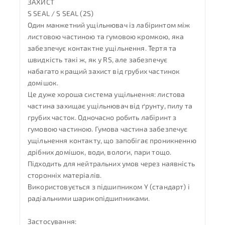
ЗАХИСТ
S SEAL / S SEAL (2S)
Один манжетний ущільнювач із лабіринтом між
листовою частиною та гумовою кромкою, яка
забезпечує контактне ущільнення. Тертя та
швидкість такі ж, як у RS, але забезпечує
набагато кращий захист від грубих частинок
домішок.
Це дуже хороша система ущільнення: листова
частина захищає ущільнювач від ґрунту, пилу та
грубих часток. Одночасно робить лабіринт з
гумовою частиною. Гумова частина забезпечує
ущільнення контакту, що запобігає проникненню
дрібних домішок, води, вологи, пари тощо.
Підходить для нейтральних умов через наявність
сторонніх матеріалів.
Використовується з підшипником Y (стандарт) і
радіальними шарикопідшипниками.
Застосування: