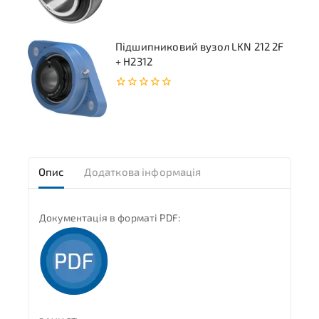
5
Підшипниковий вузол LKN 212 2F
+ H2312
0
з
5
Опис
Додаткова інформація
Документація в форматі PDF: