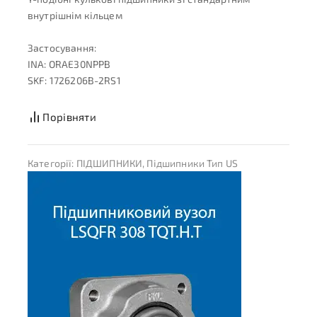
внутрішнім кільцем
Застосування:
INA: ORAE30NPPB
SKF: 1726206B-2RS1
Порівняти
Категорії:
ПІДШИПНИКИ
,
Підшипники Тип US