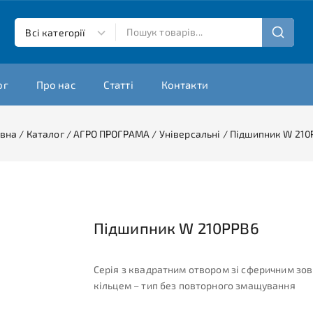
ог
Про нас
Статті
Контакти
овна
/
Каталог
/
АГРО ПРОГРАМА
/
Універсальні
/
Підшипник W 210
Підшипник W 210PPB6
Серія з квадратним отвором зі сферичним зо
кільцем – тип без повторного змащування