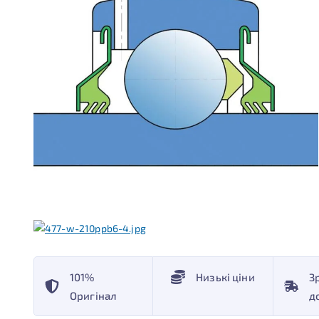
101%
Низькі ціни
З
Оригінал
д