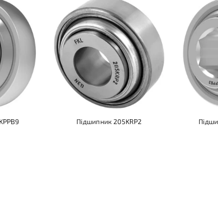
7KPPB9
Підшипник 205KRP2
Підши