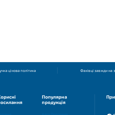
учка цінова політика
Фахівці завжди на з
Корисні
Популярна
При
посилання
продукція
оловна
Agro Програма