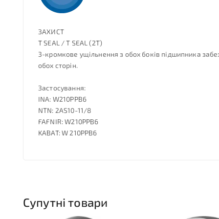
ЗАХИСТ
T SEAL / T SEAL (2T)
3-кромкове ущільнення з обох боків підшипника забез
обох сторін.
Застосування:
INA: W210PPB6
NTN: 2AS10-11/8
FAFNIR: W210PPB6
KABAT: W 210PPB6
Супутні товари