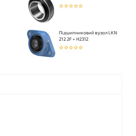
0
з
5
Підшипниковий вузол LKN
212 2F + H2312
0
з
5