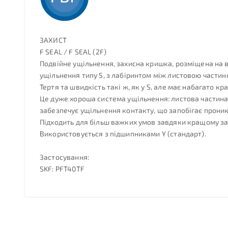
ЗАХИСТ
F SEAL / F SEAL (2F)
Подвійне ущільнення, захисна кришка, розміщена на в
ущільнення типу S, з лабіринтом між листовою части
Тертя та швидкість такі ж, як у S, але має набагато кр
Це дуже хороша система ущільнення: листова частина 
забезпечує ущільнення контакту, що запобігає проник
Підходить для більш важких умов завдяки кращому зах
Використовується з підшипниками Y (стандарт).
Застосування:
SKF: PFT40TF