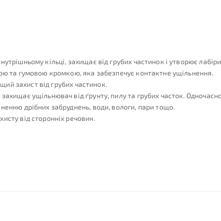
нутрішньому кільці, захищає від грубих частинок і утворює лабір
ною та гумовою кромкою, яка забезпечує контактне ущільнення.
ащий захист від грубих частинок.
захищає ущільнювач від ґрунту, пилу та грубих часток. Одночасн
ненню дрібних забруднень, води, вологи, пари тощо.
исту від сторонніх речовин.