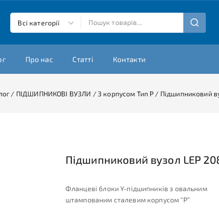
ог
Про нас
Статті
Контакти
лог
/
ПІДШИПНИКОВІ ВУЗЛИ
/
З корпусом Тип P
/
Підшипниковий ву
Підшипниковий вузол LEP 20
Фланцеві блоки Y-підшипників з овальним
штампованим сталевим корпусом “P”