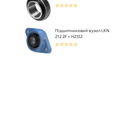
0
з
5
Підшипниковий вузол LKN
212 2F + H2312
0
з
5