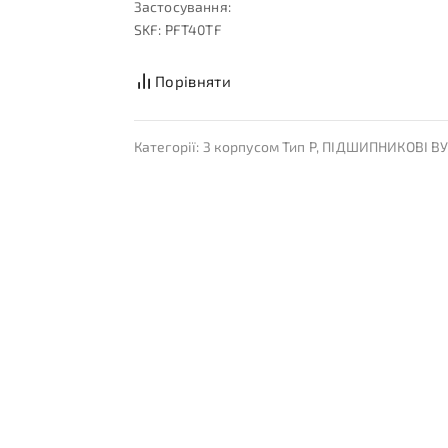
Застосування:
SKF: PFT40TF
Порівняти
Категорії:
З корпусом Тип P
,
ПІДШИПНИКОВІ В