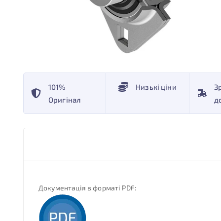
101%
Низькі ціни
З
Оригінал
д
Документація в форматі PDF: