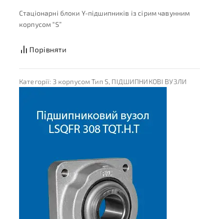
Стаціонарні блоки Y-підшипників із сірим чавунним
корпусом “S”
Порівняти
Категорії:
З корпусом Тип S
,
ПІДШИПНИКОВІ ВУЗЛИ