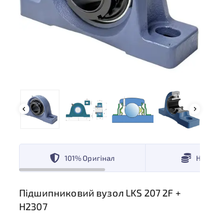
101% Оригінал
Низькі
Підшипниковий вузол LKS 207 2F +
H2307