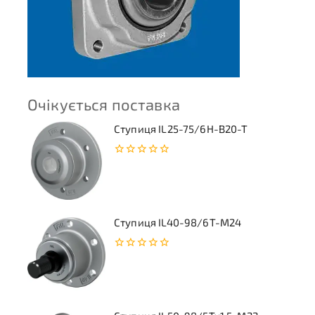
Очікується поставка
Ступиця IL25-75/6H-B20-T
0
з
5
Ступиця IL40-98/6T-M24
0
з
5