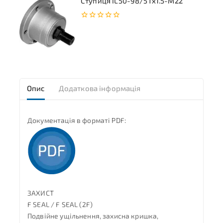
Ступиця IL50-98/5Tx1.5-M22
0
з
5
Опис
Додаткова інформація
Документація в форматі PDF:
ЗАХИСТ
F SEAL / F SEAL (2F)
Подвійне ущільнення, захисна кришка,