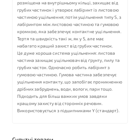
розміщена на внутрішньому кільці, захищає від
грубих частинок і утворює лабіринт із листовою
частиною ущільнення; потім ущільнення типу S, з
лабіринтом між листовою частиною та гумовою
кромкою, яка забезпечує контактне ущільнення.
Тертя та швидкість такі ж, як у S, але має
набагато кращий захист від грубих частинок.
Це дуже хороша система ущільнення: листова
частина захищає ущільнювач від ґрунту, пилу та
грубих часток. Одночасно робить лабіринт з
гумовою частиною. Гумова частина забезпечує
ущільнення контакту, що запобігає проникненню
дрібних забруднень, води, вологи, пари тощо.
Підходить для більш важких умов завдяки
кращому захисту від сторонніх речовин.
Використовується з підшипниками Y (стандарт).
Супутні товари