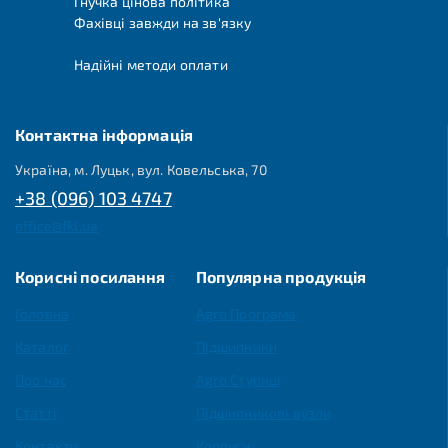
Гнучка цінова політика
Фахівці завжди на зв'язку
Надійні методи оплати
Контактна інформація
Україна, м. Луцьк, вул. Ковельська, 70
+38 (096) 103 4747
office@fkl.ua
Корисні посилання
Популярна продукція
Головна
Agro Програма
Каталог
Підшипники
Про нас
Agro Ступиці
Статті
Підшипникові вузли
Контакти
Корпуси