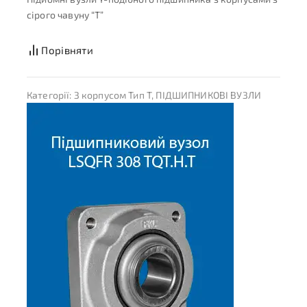
сірого чавуну “T”
Порівняти
Категорії:
З корпусом Тип T
,
ПІДШИПНИКОВІ ВУЗЛИ