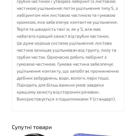
грубих частинок і утворює лабіринт із листовою
частиною ущільнення; потім ущільнення типу S, з
лабіринтом між листовою частиною та гумовою
кромкою, яка забезпечує контактне ущільнення.
Тертя та швидкість такі ж, як у S, але має
набагато кращий захист від грубих частинок.
Це дуже хороша система ущільнення: листова
частина захищає ущільнювач від ґрунту, пилу та
грубих часток. Одночасно робить лабіринт з
гумовою частиною. Гумова частина забезпечує
ущільнення контакту, що запобігає проникненню
дрібних забруднень, води, вологи, пари тощо.
Підходить для більш важких умов завдяки
кращому захисту від сторонніх речовин.
Використовується з підшипниками Y (стандарт).
Супутні товари