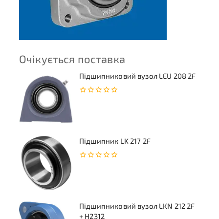
Очікується поставка
Підшипниковий вузол LEU 208 2F
0
з
5
Підшипник LK 217 2F
0
з
5
Підшипниковий вузол LKN 212 2F
+ H2312