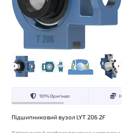
101% Оригінал
Низькі
Підшипниковий вузол LYT 206 2F
Підйомні вузли Y-подібного підшипника з корпусами з