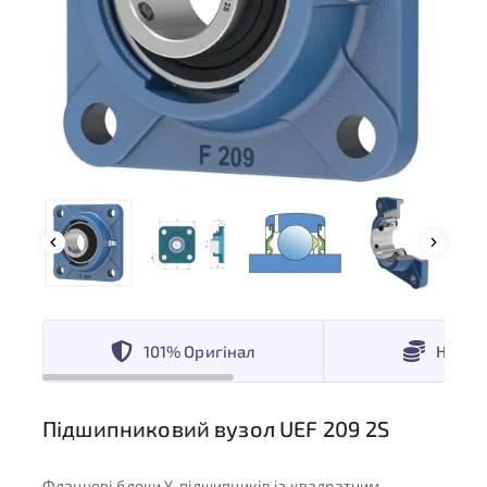
101% Оригінал
Низькі
Підшипниковий вузол UEF 209 2S
Фланцеві блоки Y-підшипників із квадратним