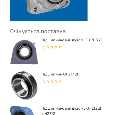
Очікується поставка
Підшипниковий вузол LEU 208 2F
0
з
5
Підшипник LK 217 2F
0
з
5
Підшипниковий вузол LKN 212 2F
+ H2312