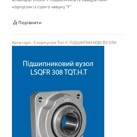
корпусом із сірого чавуну “F”
Порівняти
Категорії:
З корпусом Тип F
,
ПІДШИПНИКОВІ ВУЗЛИ