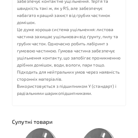
забезпечує контактне ущільнення. Тертя та
швидкість такі ж, як у RS, але забезпечує
набагато кращий захист від грубих частинок
домішок.
Це дуже хороша система ущільнення: листова
частина захищає ущільнювач від ґрунту, пилу та
грубих часток. Одночасно робить лабіринт з
гумовою частиною. Гумова частина забезпечує
ущільнення контакту, що запобігає проникненню
дрібних домішок, води, вологи, пари тощо.
Підходить для нейтральних умов через наявність
сторонніх матеріалів.
Використовується з підшипником Y (стандарт) і
радіальними шарикопідшипниками.
Супутні товари