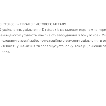
 DIRTBLOCK + ЕКРАН З ЛИСТОВОГО МЕТАЛУ
-ущільнення, ущільнення Dirtblock із металевим екраном на перед
леним диском усувають можливість забруднення з боку основи. Ущ
аполовину гумовий забезпечує надійне утримання ущільнення в о
ктивність ущільнення та полегшує установку. Таке ущільнення за
пника.