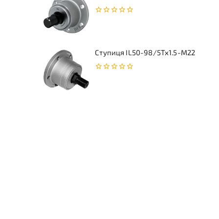
0
з
5
Ступиця IL50-98/5Tx1.5-M22
0
з
5