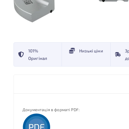
101%
Низькі ціни
З
Оригінал
д
Документація в форматі PDF: