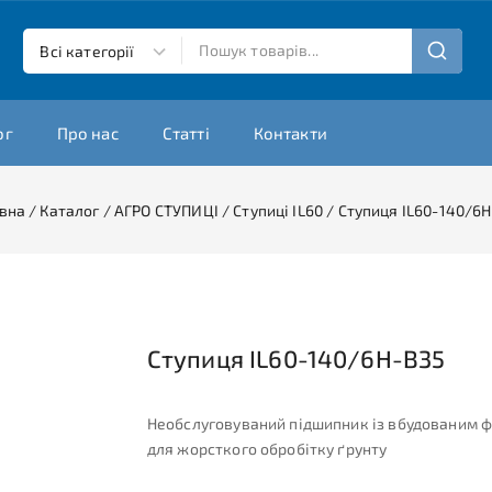
ог
Про нас
Статті
Контакти
вна
/
Каталог
/
АГРО СТУПИЦІ
/
Ступиці IL60
/
Ступиця IL60-140/6
Ступиця IL60-140/6H-B35
Необслуговуваний підшипник із вбудованим 
для жорсткого обробітку ґрунту