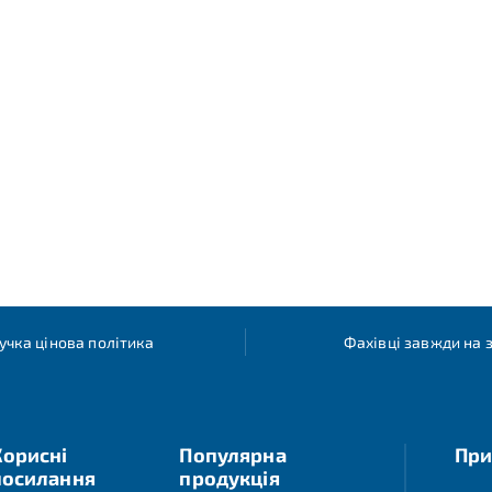
учка цінова політика
Фахівці завжди на з
Корисні
Популярна
При
посилання
продукція