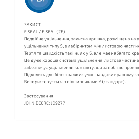
ЗАХИСТ
F SEAL / F SEAL (2F)
Подвійне ущільнення, захисна кришка, розміщена на в
ущільнення типу S, з лабіринтом між листовою части
Тертя та швидкість такі ж, як у S, але має набагато кр
Це дуже хороша система ущільнення: листова частина 
забезпечує ущільнення контакту, що запобігає проник
Підходить для більш важких умов завдяки кращому зах
Використовується з підшипниками Y (стандарт).
Застосування:
JOHN DEERE: JD9277