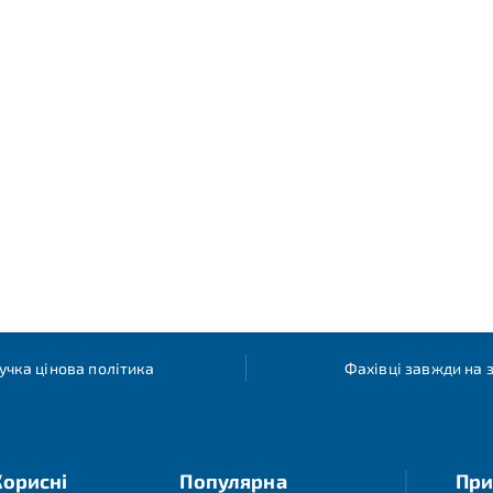
учка цінова політика
Фахівці завжди на з
Корисні
Популярна
При