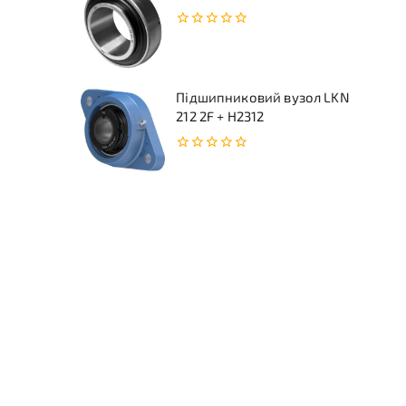
0
з
5
Підшипниковий вузол LKN
212 2F + H2312
0
з
5