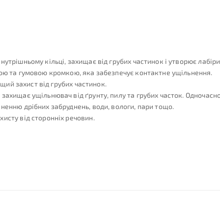
нутрішньому кільці, захищає від грубих частинок і утворює лабір
ною та гумовою кромкою, яка забезпечує контактне ущільнення.
ащий захист від грубих частинок.
захищає ущільнювач від ґрунту, пилу та грубих часток. Одночасн
ненню дрібних забруднень, води, вологи, пари тощо.
исту від сторонніх речовин.