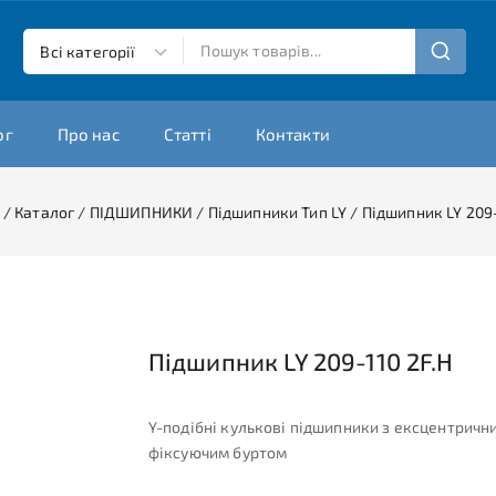
ог
Про нас
Статті
Контакти
/
Каталог
/
ПІДШИПНИКИ
/
Підшипники Тип LY
/
Підшипник LY 209-
Підшипник LY 209-110 2F.H
Y-подібні кулькові підшипники з ексцентричн
фіксуючим буртом