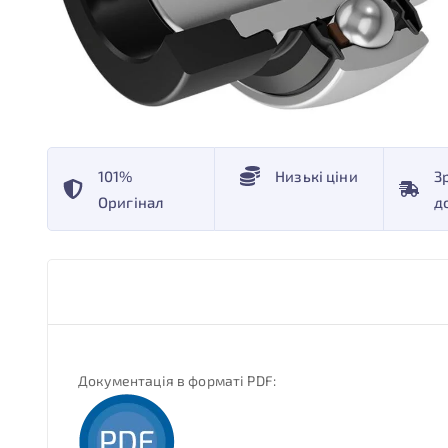
101%
Низькі ціни
З
Оригінал
д
Документація в форматі PDF: